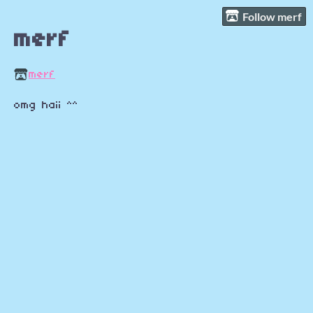
Follow merf
merf
merf
omg haii ^^