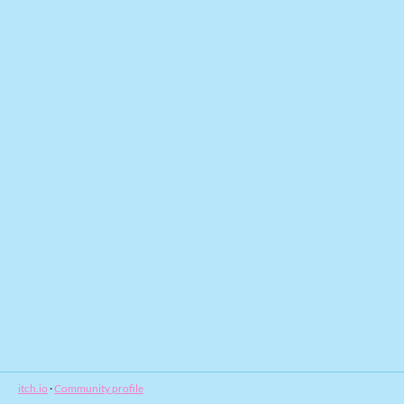
itch.io
·
Community profile